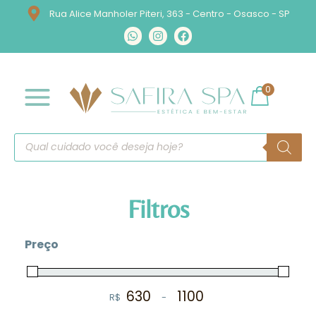
Rua Alice Manholer Piteri, 363 - Centro - Osasco - SP
0
Filtros
Preço
R$
-
Minimum Price
Maximum Price