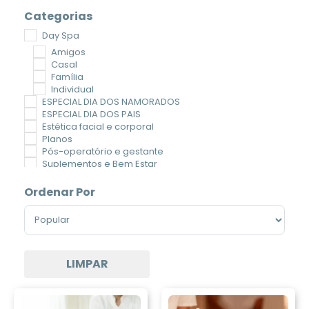
Categorias
Day Spa
Amigos
Casal
Família
Individual
ESPECIAL DIA DOS NAMORADOS
ESPECIAL DIA DOS PAIS
Estética facial e corporal
Planos
Pós-operatório e gestante
Suplementos e Bem Estar
Terapia e autocuidado
Todos os serviços
Ordenar Por
Voucher
Sort Products
LIMPAR