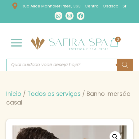
Rua Alice Manholer Piteri, 363 - Centro - Osasco - SP
0
Início
/
Todos os serviços
/ Banho imersão
casal