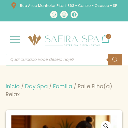
Rua Alice Manholer Piteri, 363 - Centro - Osasco - SP
0
Início
/
Day Spa
/
Família
/ Pai e Filho(a)
Relax